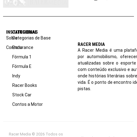
Instagram
YouTube
INSTITUCIONAL
CATEGORIAS
Sobre
Categorias de Base
RACER MEDIA
Contato
Endurance
A Racer Media é uma plataf
por automobilismo, oferec
Fórmula 1
atualizadas sobre o esport
Fórmula E
com conteúdo exclusivo e aut
Indy
onde histórias literárias sob
vida. É o ponto de encontro i
Racer Books
pistas.
Stock Car
Contos a Motor
Racer Media © 2026 Todos os