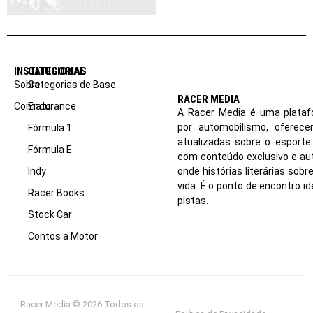
INSTITUCIONAL
CATEGORIAS
Sobre
Categorias de Base
RACER MEDIA
Contato
Endurance
A Racer Media é uma plataf
por automobilismo, oferec
Fórmula 1
atualizadas sobre o esport
Fórmula E
com conteúdo exclusivo e aut
Indy
onde histórias literárias sob
vida. É o ponto de encontro i
Racer Books
pistas.
Stock Car
Contos a Motor
Racer Media © 2026 Todos os