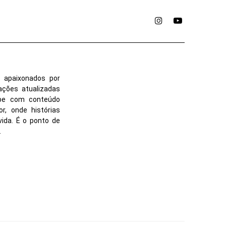
Instagram
YouTube
 apaixonados por
ações atualizadas
ube com conteúdo
r, onde histórias
vida. É o ponto de
.