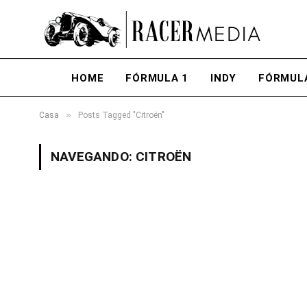
HOME
FÓRMULA 1
INDY
FÓRMUL
»
Casa
Posts Tagged "Citroën"
NAVEGANDO:
CITROËN