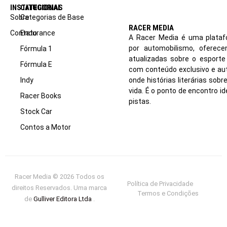
INSTITUCIONAL
CATEGORIAS
Sobre
Categorias de Base
RACER MEDIA
Contato
Endurance
A Racer Media é uma plataf
por automobilismo, oferec
Fórmula 1
atualizadas sobre o esport
Fórmula E
com conteúdo exclusivo e aut
Indy
onde histórias literárias sob
vida. É o ponto de encontro i
Racer Books
pistas.
Stock Car
Contos a Motor
Racer Media © 2026 Todos os
Política de Privacidade
direitos Reservados. Uma marca
Termos e Condições
de
Gulliver Editora Ltda
.