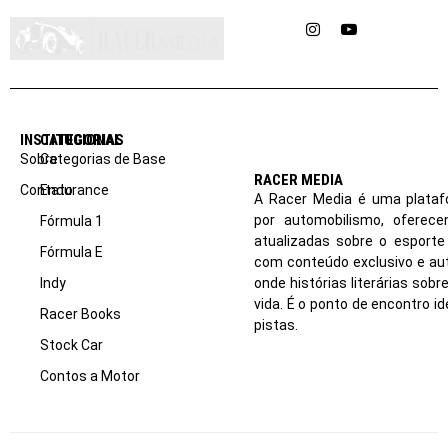
Instagram
YouTube
INSTITUCIONAL
CATEGORIAS
Sobre
Categorias de Base
RACER MEDIA
Contato
Endurance
A Racer Media é uma plataf
por automobilismo, oferec
Fórmula 1
atualizadas sobre o esport
Fórmula E
com conteúdo exclusivo e aut
Indy
onde histórias literárias sob
vida. É o ponto de encontro i
Racer Books
pistas.
Stock Car
Contos a Motor