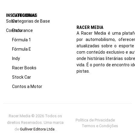
INSTITUCIONAL
CATEGORIAS
Sobre
Categorias de Base
RACER MEDIA
Contato
Endurance
A Racer Media é uma plataf
por automobilismo, oferec
Fórmula 1
atualizadas sobre o esport
Fórmula E
com conteúdo exclusivo e aut
Indy
onde histórias literárias sob
vida. É o ponto de encontro i
Racer Books
pistas.
Stock Car
Contos a Motor
Racer Media © 2026 Todos os
Política de Privacidade
direitos Reservados. Uma marca
Termos e Condições
de
Gulliver Editora Ltda
.