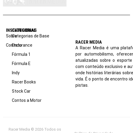
INSTITUCIONAL
CATEGORIAS
Sobre
Categorias de Base
RACER MEDIA
Contato
Endurance
A Racer Media é uma plataf
por automobilismo, oferec
Fórmula 1
atualizadas sobre o esport
Fórmula E
com conteúdo exclusivo e aut
Indy
onde histórias literárias sob
vida. É o ponto de encontro i
Racer Books
pistas.
Stock Car
Contos a Motor
Racer Media © 2026 Todos os