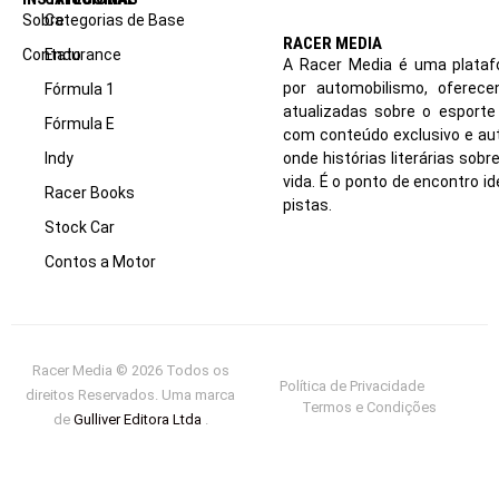
Sobre
Categorias de Base
RACER MEDIA
Contato
Endurance
A Racer Media é uma plataf
por automobilismo, oferec
Fórmula 1
atualizadas sobre o esport
Fórmula E
com conteúdo exclusivo e aut
Indy
onde histórias literárias sob
vida. É o ponto de encontro i
Racer Books
pistas.
Stock Car
Contos a Motor
Racer Media © 2026 Todos os
Política de Privacidade
direitos Reservados. Uma marca
Termos e Condições
de
Gulliver Editora Ltda
.