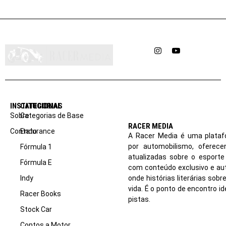
Instagram
YouTube
INSTITUCIONAL
CATEGORIAS
Sobre
Categorias de Base
RACER MEDIA
Contato
Endurance
A Racer Media é uma plataf
por automobilismo, oferec
Fórmula 1
atualizadas sobre o esport
Fórmula E
com conteúdo exclusivo e aut
Indy
onde histórias literárias sob
vida. É o ponto de encontro i
Racer Books
pistas.
Stock Car
Contos a Motor