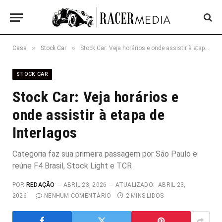
»
»
Casa
Stock Car
Stock Car: Veja horários e onde assistir à etapa de Interlagos
STOCK CAR
Stock Car: Veja horários e
onde assistir à etapa de
Interlagos
Categoria faz sua primeira passagem por São Paulo e
reúne F4 Brasil, Stock Light e TCR
POR
REDAÇÃO
ABRIL 23, 2026
ATUALIZADO:
ABRIL 23,
2026
NENHUM COMENTÁRIO
2 MINS LIDOS