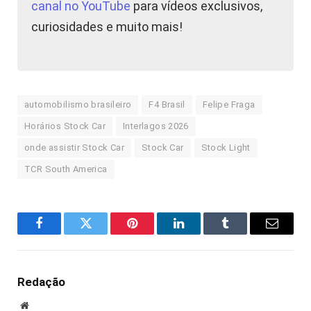
canal no YouTube
para vídeos exclusivos,
curiosidades e muito mais!
automobilismo brasileiro
F4 Brasil
Felipe Fraga
Horários Stock Car
Interlagos 2026
onde assistir Stock Car
Stock Car
Stock Light
TCR South America
Facebook
Twitter
Pinterest
LinkedIn
Tumblr
E-
mail
Redação
Site