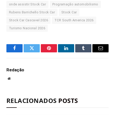
onde assistir Stock Car
Programação automobilismo
Rubens Barrichello Stock Car
Stock Car
Stock Car Cascavel 2026
TCR South America 2026
Turismo Nacional 2026
Facebook
Twitter
Pinterest
LinkedIn
Tumblr
E-
mail
Redação
Site
RELACIONADOS
POSTS