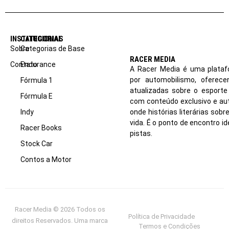
INSTITUCIONAL
CATEGORIAS
Sobre
Categorias de Base
RACER MEDIA
Contato
Endurance
A Racer Media é uma plataf
por automobilismo, oferec
Fórmula 1
atualizadas sobre o esport
Fórmula E
com conteúdo exclusivo e aut
Indy
onde histórias literárias sob
vida. É o ponto de encontro i
Racer Books
pistas.
Stock Car
Contos a Motor
Racer Media © 2026 Todos os
Política de Privacidade
direitos Reservados. Uma marca
Termos e Condições