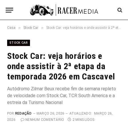
»
»
Casa
Stock Car
Stock Car: veja horários e onde assistir à 2ª etapa da temporada 2026 em Cascavel
STOCK CAR
Stock Car: veja horários e
onde assistir à 2ª etapa da
temporada 2026 em Cascavel
Autódromo Zilmar Beux recebe fim de semana repleto
de velocidade com Stock Car, TCR South America e a
estreia da Turismo Nacional
POR
REDAÇÃO
MARÇO 26, 2026
ATUALIZADO:
MARÇO 26,
2026
NENHUM COMENTÁRIO
2 MINS LIDOS