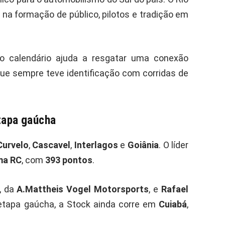
 na formação de público, pilotos e tradição em
 calendário ajuda a resgatar uma conexão
ue sempre teve identificação com corridas de
tapa gaúcha
Curvelo
,
Cascavel
,
Interlagos
e
Goiânia
. O líder
ma RC
, com
393 pontos
.
, da
A.Mattheis Vogel Motorsports
, e
Rafael
etapa gaúcha, a Stock ainda corre em
Cuiabá
,