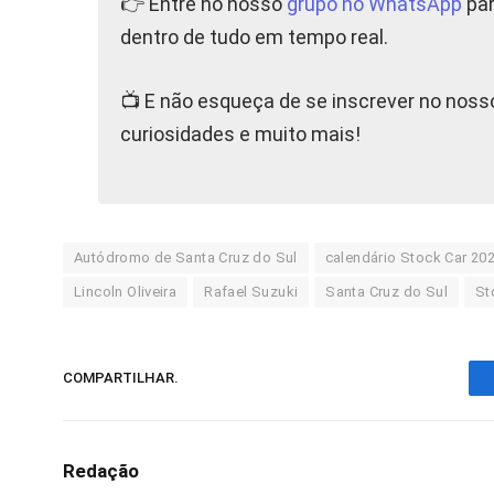
👉 Entre no nosso
grupo no WhatsApp
par
dentro de tudo em tempo real.
📺 E não esqueça de se inscrever no nos
curiosidades e muito mais!
Autódromo de Santa Cruz do Sul
calendário Stock Car 20
Lincoln Oliveira
Rafael Suzuki
Santa Cruz do Sul
St
COMPARTILHAR.
Redação