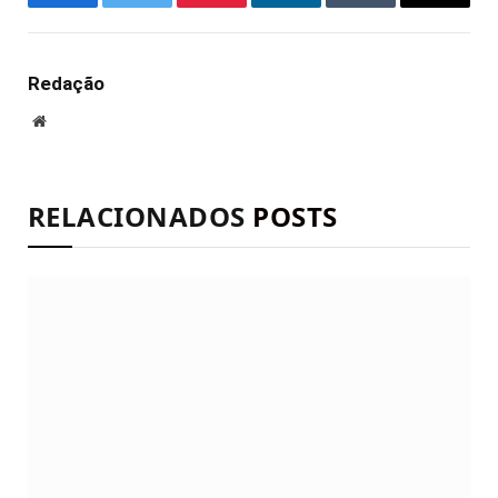
Facebook
Twitter
Pinterest
LinkedIn
Tumblr
E-
mail
Redação
Site
RELACIONADOS
POSTS