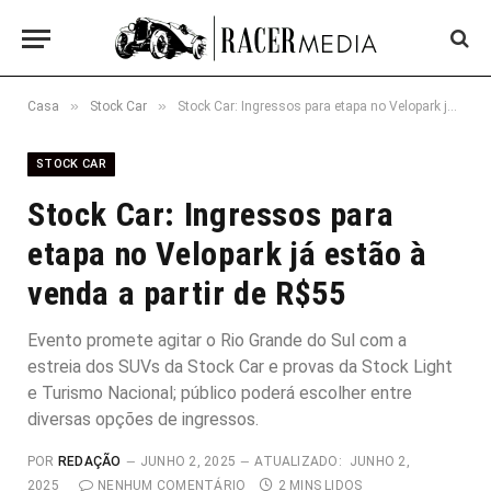
»
»
Casa
Stock Car
Stock Car: Ingressos para etapa no Velopark já estão à venda a partir de R$55
STOCK CAR
Stock Car: Ingressos para
etapa no Velopark já estão à
venda a partir de R$55
Evento promete agitar o Rio Grande do Sul com a
estreia dos SUVs da Stock Car e provas da Stock Light
e Turismo Nacional; público poderá escolher entre
diversas opções de ingressos.
POR
REDAÇÃO
JUNHO 2, 2025
ATUALIZADO:
JUNHO 2,
2025
NENHUM COMENTÁRIO
2 MINS LIDOS