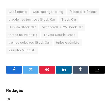
Cacá Bueno
CAR Racing Sterling
falhas eletrônicas
problemas técnicos Stock Car
Stock Car
SUV na Stock Car
temporada 2025 Stock Car
testes no Velocitta
Toyota Corolla Cross
treinos coletivos Stock Car
turbo e câmbio
Zezinho Muggiati
Facebook
Twitter
Pinterest
LinkedIn
Tumblr
E-
mail
Redação
Site