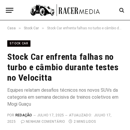
»
»
Casa
Stock Car
Stock Car enfrenta falhas no turbo e câmbio durante testes no Velocitta
STOCK CAR
Stock Car enfrenta falhas no
turbo e câmbio durante testes
no Velocitta
Equipes relatam desafios técnicos nos novos SUVs da
categoria em semana decisiva de treinos coletivos em
Mogi Guaçu
POR
REDAÇÃO
JULHO 17, 2025
ATUALIZADO:
JULHO 17,
2025
NENHUM COMENTÁRIO
2 MINS LIDOS