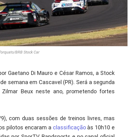
Torquato/BRB Stock Car
por Gaetano Di Mauro e César Ramos, a Stock
im de semana em Cascavel (PR). Será a segunda
Zilmar Beux neste ano, prometendo fortes
9), com duas sessões de treinos livres, mas
 os pilotos encaram a
classificação
às 10h10 e
das por SporTV, Bandsports e no canal oficial