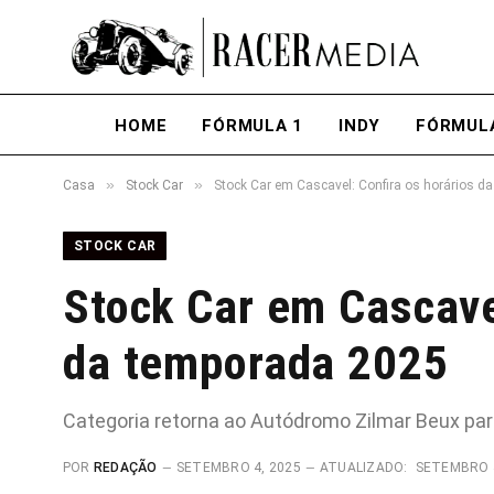
HOME
FÓRMULA 1
INDY
FÓRMUL
»
»
Casa
Stock Car
Stock Car em Cascavel: Confira os horários d
STOCK CAR
Stock Car em Cascavel
da temporada 2025
Categoria retorna ao Autódromo Zilmar Beux par
POR
REDAÇÃO
SETEMBRO 4, 2025
ATUALIZADO:
SETEMBRO 4