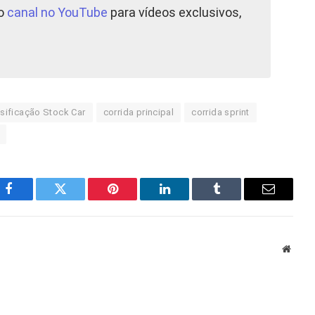
so
canal no YouTube
para vídeos exclusivos,
ssificação Stock Car
corrida principal
corrida sprint
Facebook
Twitter
Pinterest
LinkedIn
Tumblr
E-
mail
Site