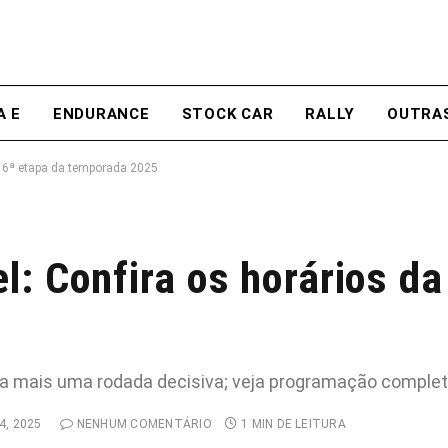
A E
ENDURANCE
STOCK CAR
RALLY
OUTRA
a 6ª etapa da temporada 2025
: Confira os horários da
a mais uma rodada decisiva; veja programação completa
, 2025
NENHUM COMENTÁRIO
1 MIN DE LEITURA