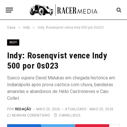
»
»
Casa
Indy
Indy: Rosenqvist vence Indy 500 por 0s023
INDY
Indy: Rosenqvist vence Indy
500 por 0s023
Sueco supera David Malukas em chegada histórica em
Indianápolis após prova caótica com chuva, bandeiras
amarelas e abandonos de Hélio Castroneves e Caio
Collet
POR
REDAÇÃO
MAIO 25, 2026
ATUALIZADO:
MAIO 25, 2026
NENHUM COMENTÁRIO
3 MINS LIDOS