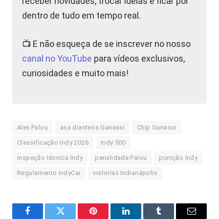
receber novidades, trocar ideias e ficar por
dentro de tudo em tempo real.
📺 E não esqueça de se inscrever no nosso
canal no YouTube
para vídeos exclusivos,
curiosidades e muito mais!
Alex Palou
asa dianteira Ganassi
Chip Ganassi
Classificação Indy 2026
Indy 500
inspeção técnica Indy
penalidade Palou
punição Indy
Regulamento IndyCar
vistorias Indianápolis
Facebook
Twitter
Pinterest
LinkedIn
Tumblr
E-