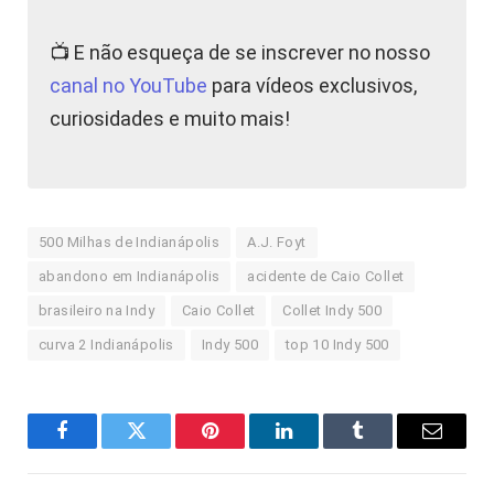
📺 E não esqueça de se inscrever no nosso
canal no YouTube
para vídeos exclusivos,
curiosidades e muito mais!
500 Milhas de Indianápolis
A.J. Foyt
abandono em Indianápolis
acidente de Caio Collet
brasileiro na Indy
Caio Collet
Collet Indy 500
curva 2 Indianápolis
Indy 500
top 10 Indy 500
Facebook
Twitter
Pinterest
LinkedIn
Tumblr
E-
mail