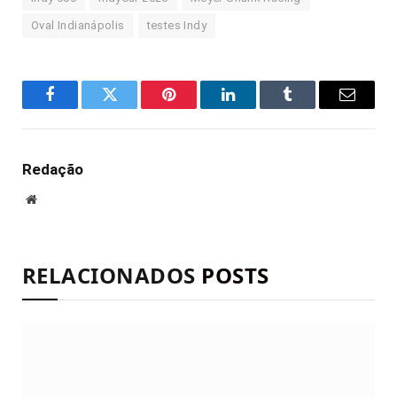
Oval Indianápolis
testes Indy
Facebook
Twitter
Pinterest
LinkedIn
Tumblr
E-
mail
Redação
Site
RELACIONADOS
POSTS