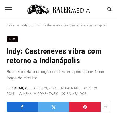
»
»
Casa
Indy
Indy: Castroneves vibra com retorno a Indianápolis
INDY
Indy: Castroneves vibra com
retorno a Indianápolis
Brasileiro relata emoção em testes após quase 1 ano
longe do circuito
POR
REDAÇÃO
ABRIL 29, 2026
ATUALIZADO:
ABRIL 29,
2026
NENHUM COMENTÁRIO
2 MINS LIDOS