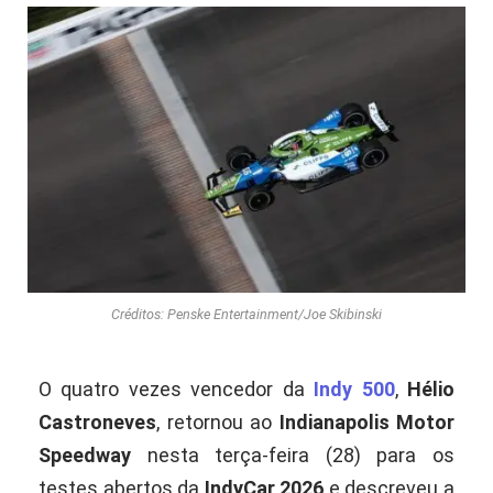
Créditos: Penske Entertainment/Joe Skibinski
O quatro vezes vencedor da
Indy 500
,
Hélio
Castroneves
, retornou ao
Indianapolis Motor
Speedway
nesta terça-feira (28) para os
testes abertos da
IndyCar 2026
e descreveu a