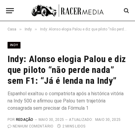
»
»
Casa
Indy
Indy: Alonso elogia Palou e diz que piloto “não perde nada” sem F1: “Já é lenda na Indy”
INDY
Indy: Alonso elogia Palou e diz
que piloto “não perde nada”
sem F1: “Já é lenda na Indy”
Espanhol exaltou o compatriota após a histórica vitória
na Indy 500 e afirmou que Palou tem trajetória
consagrada sem precisar da Fórmula 1
POR
REDAÇÃO
MAIO 30, 2025
ATUALIZADO:
MAIO 30, 2025
NENHUM COMENTÁRIO
2 MINS LIDOS