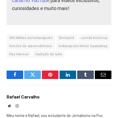
canal no YouTube
para vídeos exclusivos,
curiosidades e muito mais!
500 Milhas de Indianápolis
Brickyard
corrida histórica
história do automobilismo
Indianapolis Motor Speedway
Ray Harroun
tradição do leite
Facebook
Twitter
Pinterest
LinkedIn
Tumblr
E-
mail
Rafael Carvalho
Site
Instagram
Meu nome é Rafael, sou estudante de Jornalismo na Puc