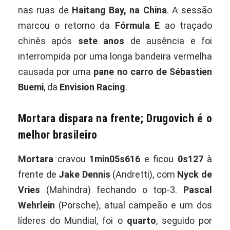
nas ruas de
Haitang Bay, na China
. A sessão
marcou o retorno da
Fórmula E
ao traçado
chinês após
sete anos
de ausência e foi
interrompida por uma longa bandeira vermelha
causada por uma
pane no carro de Sébastien
Buemi
, da
Envision Racing
.
Mortara dispara na frente; Drugovich é o
melhor brasileiro
Mortara
cravou
1min05s616
e ficou
0s127
à
frente de
Jake Dennis
(Andretti), com
Nyck de
Vries
(Mahindra) fechando o top-3.
Pascal
Wehrlein
(Porsche), atual campeão e um dos
líderes do Mundial, foi o
quarto
, seguido por