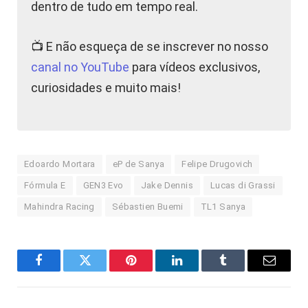
dentro de tudo em tempo real.
📺 E não esqueça de se inscrever no nosso
canal no YouTube
para vídeos exclusivos,
curiosidades e muito mais!
Edoardo Mortara
eP de Sanya
Felipe Drugovich
Fórmula E
GEN3 Evo
Jake Dennis
Lucas di Grassi
Mahindra Racing
Sébastien Buemi
TL1 Sanya
Facebook
Twitter
Pinterest
LinkedIn
Tumblr
E-
mail