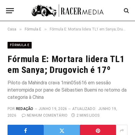
»
»
Casa
Fórmula E
Fórmula E: Mortara lidera TL1 em Sanya; Drugovich é 17º
FÓRMULA E
Fórmula E: Mortara lidera TL1
em Sanya; Drugovich é 17º
Piloto da Mahindra crava 1min05s616 em sessão
interrompida por pane de Sébastien Buemi no retorno da
categoria à China
POR
REDAÇÃO
JUNHO 19, 2026
ATUALIZADO:
JUNHO 19,
2026
NENHUM COMENTÁRIO
2 MINS LIDOS