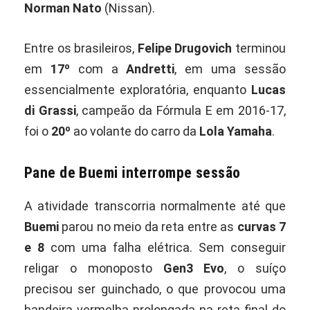
Norman Nato
(Nissan).
Entre os brasileiros,
Felipe Drugovich
terminou
em
17º
com a
Andretti
, em uma sessão
essencialmente exploratória, enquanto
Lucas
di Grassi
, campeão da Fórmula E em 2016-17,
foi o
20º
ao volante do carro da
Lola Yamaha
.
Pane de Buemi interrompe sessão
A atividade transcorria normalmente até que
Buemi
parou no meio da reta entre as
curvas 7
e 8
com uma falha elétrica. Sem conseguir
religar o monoposto
Gen3 Evo
, o suíço
precisou ser guinchado, o que provocou uma
bandeira vermelha prolongada na reta final do