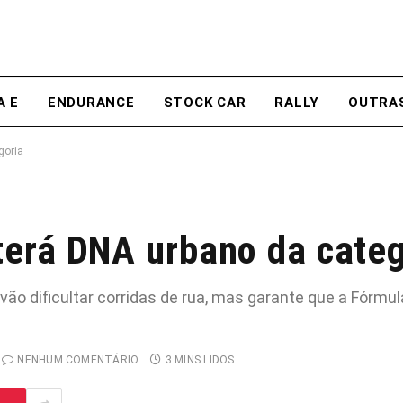
A E
ENDURANCE
STOCK CAR
RALLY
OUTRA
goria
erá DNA urbano da categ
ão dificultar corridas de rua, mas garante que a Fórmul
NENHUM COMENTÁRIO
3 MINS LIDOS