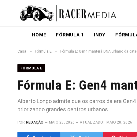
HOME
FÓRMULA 1
INDY
FÓRMUL
»
»
Casa
Fórmula E
Fórmula E: Gen4 manterá DNA urbano da cate
FÓRMULA E
Fórmula E: Gen4 mant
Alberto Longo admite que os carros da era Gen4 v
priorizando grandes centros urbanos
POR
REDAÇÃO
MAIO 28, 2026
ATUALIZADO:
MAIO 28, 2026