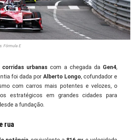
s: Fórmula E
s
corridas urbanas
com a chegada da
Gen4
,
antia foi dada por
Alberto Longo
, cofundador e
mesmo com carros mais potentes e velozes, o
dos estratégicos em grandes cidades para
 desde a fundação.
e rua
e potência
, equivalente a
816 cv
, e velocidade