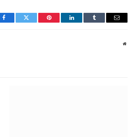
Facebook
Twitter
Pinterest
LinkedIn
Tumblr
E-
mail
Site