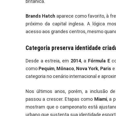
britânica.
Brands Hatch
aparece como favorito, à fr
próximo da capital inglesa. A lógica mo
acesso aos grandes centros, mesmo quand
Categoria preserva identidade cria
Desde a estreia, em
2014
, a
Fórmula E
co
como
Pequim
,
Mônaco
,
Nova York
,
Paris
categoria no cenário internacional e apro
Nos últimos anos, porém, a inclusão d
passou a crescer. Etapas como
Miami
, a 
mostram que o campeonato está ajustand
urbano que sustenta sua identidade esporti