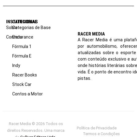
INSTITUCIONAL
CATEGORIAS
Sobre
Categorias de Base
RACER MEDIA
Contato
Endurance
A Racer Media é uma plataf
por automobilismo, oferec
Fórmula 1
atualizadas sobre o esport
Fórmula E
com conteúdo exclusivo e aut
Indy
onde histórias literárias sob
vida. É o ponto de encontro i
Racer Books
pistas.
Stock Car
Contos a Motor
Racer Media © 2026 Todos os
Política de Privacidade
direitos Reservados. Uma marca
Termos e Condições