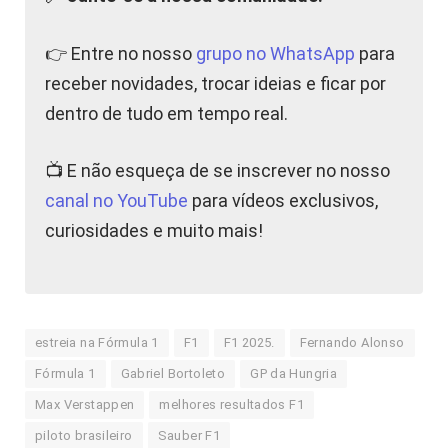
👉 Entre no nosso
grupo no WhatsApp
para
receber novidades, trocar ideias e ficar por
dentro de tudo em tempo real.
📺 E não esqueça de se inscrever no nosso
canal no YouTube
para vídeos exclusivos,
curiosidades e muito mais!
estreia na Fórmula 1
F1
F1 2025.
Fernando Alonso
Fórmula 1
Gabriel Bortoleto
GP da Hungria
Max Verstappen
melhores resultados F1
piloto brasileiro
Sauber F1