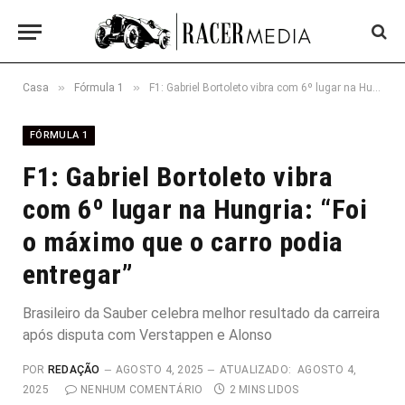
»
»
Casa
Fórmula 1
F1: Gabriel Bortoleto vibra com 6º lugar na Hungria: “Foi o máximo que o carro podia entregar”
FÓRMULA 1
F1: Gabriel Bortoleto vibra
com 6º lugar na Hungria: “Foi
o máximo que o carro podia
entregar”
Brasileiro da Sauber celebra melhor resultado da carreira
após disputa com Verstappen e Alonso
POR
REDAÇÃO
AGOSTO 4, 2025
ATUALIZADO:
AGOSTO 4,
2025
NENHUM COMENTÁRIO
2 MINS LIDOS