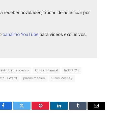
a receber novidades, trocar ideias e ficar por
so
canal no YouTube
para vídeos exclusivos,
evlin DeFrancesco
GP de Thermal
Indy 2025
ato O'Ward
pneus macios
Rinus VeeKay
Facebook
Twitter
Pinterest
LinkedIn
Tumblr
E-