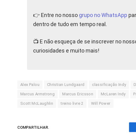
👉 Entre no nosso
grupo no WhatsApp
par
dentro de tudo em tempo real.
📺 E não esqueça de se inscrever no nos
curiosidades e muito mais!
Alex Palou
Christian Lundgaard
classificação Indy
D
Marcus Armstrong
Marcus Ericsson
McLaren Indy
P
Scott McLaughlin
treino livre 2
Will Power
COMPARTILHAR.