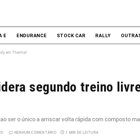
A E
ENDURANCE
STOCK CAR
RALLY
OUTRA
 Indy em Thermal
idera segundo treino livr
 ser o único a arriscar volta rápida com composto ma
25
NENHUM COMENTÁRIO
1 MIN DE LEITURA