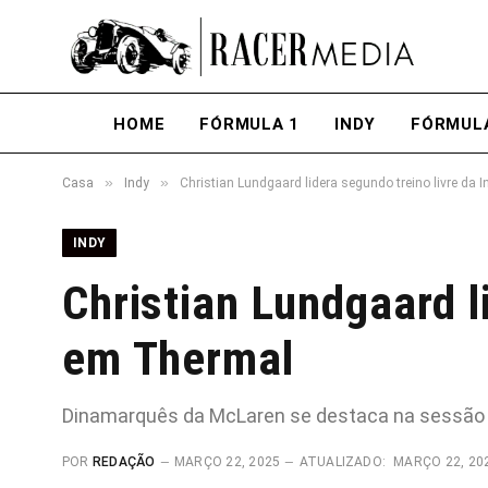
HOME
FÓRMULA 1
INDY
FÓRMUL
»
»
Casa
Indy
Christian Lundgaard lidera segundo treino livre da
INDY
Christian Lundgaard l
em Thermal
Dinamarquês da McLaren se destaca na sessão ao
POR
REDAÇÃO
MARÇO 22, 2025
ATUALIZADO:
MARÇO 22, 20