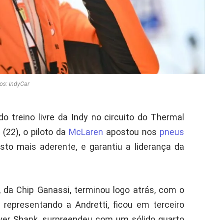
os: IndyCar
o treino livre da Indy no circuito do Thermal
 (22), o piloto da
McLaren
apostou nos
pneus
sto mais aderente, e garantiu a liderança da
, da Chip Ganassi, terminou logo atrás, com o
representando a Andretti, ficou em terceiro
yer Shank, surpreendeu com um sólido quarto