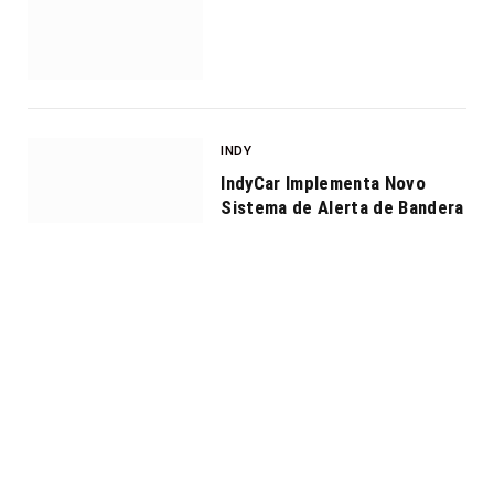
INDY
IndyCar Implementa Novo
Sistema de Alerta de Bandera
Amarela para 2025
POR
REDAÇÃO
FEVEREIRO 19, 2025